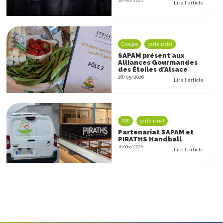
Lire l'article
ACTUALITÉS
Groupe
partenariat
SAPAM présent aux
Alliances Gourmandes
des Étoiles d’Alsace
28/05/2026
Lire l'article
RSE
partenariat
Partenariat SAPAM et
PIRATHS Handball
16/03/2026
Lire l'article